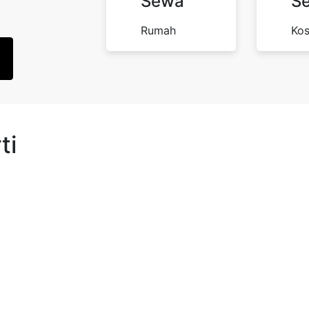
Sewa
S
Rumah
Ko
ti