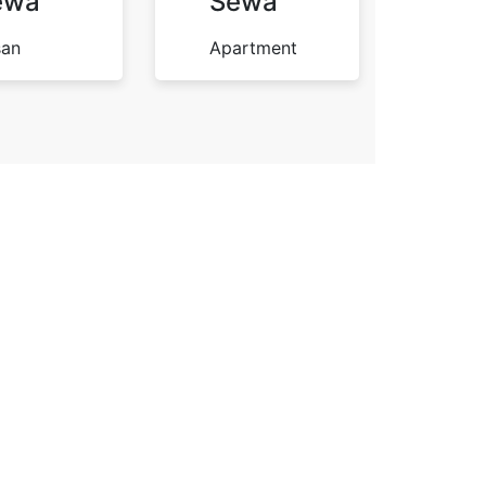
ewa
Sewa
san
Apartment