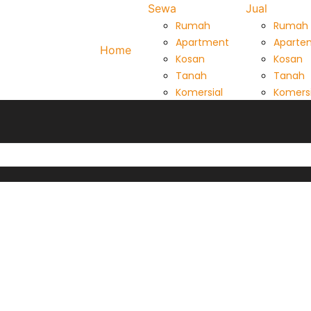
Sewa
Jual
Rumah
Rumah
Apartment
Aparte
Home
Kosan
Kosan
Tanah
Tanah
Komersial
Komersi
ston Park Residence 1646 Jatinangor (Double Bed)
. Raya Jatinangor No. 78, Lt. G Commercial Area 17-18
ston Park Residence adalah Apartment yang terletak di ka
46, berada di lantai 16 dengan ukuran kamar 27.1 m² Rp33.0
, Water Heater, Kulkas, Dispenser – Meja Belajar – Kitchen