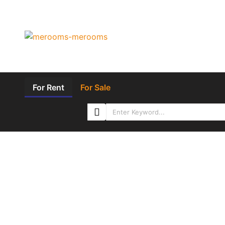
For Rent
For Sale
Ea
FEATURED
FOR RENT
Jl
Ea
16
TV