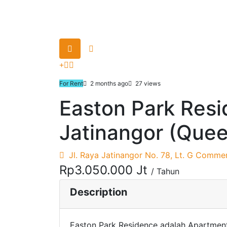
For Rent
2 months ago
27 views
Easton Park Res
Jatinangor (Que
Jl. Raya Jatinangor No. 78, Lt. G Commer
Rp3.050.000 Jt
/ Tahun
Description
Easton Park Residence adalah Apartment